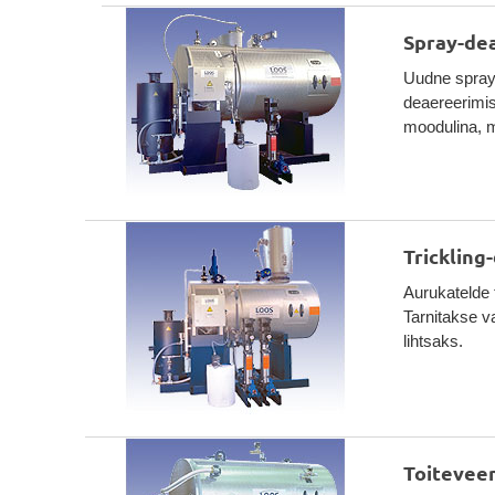
Spray-de
Uudne spray-
deaereerimis
moodulina, mi
Trickling
Aurukatelde 
Tarnitakse v
lihtsaks.
Toitevee