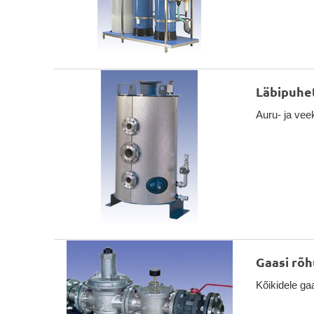
Läbipuhet
Auru- ja vee
Gaasi rõ
Kõikidele gaa