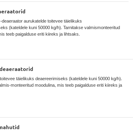
aeraatorid
deaeraator aurukatelde toitevee täielikuks
eks (kateldele kuni 50000 kg/h). Tarnitakse valmismonteeritud
s teeb paigalduse eriti kiireks ja lihtsaks.
-deaeraatorid
toitevee täielikuks deaereerimiseks (kateldele kuni 50000 kg/h).
almis-monteeritud moodulina, mis teeb paigalduse eriti kiireks ja
mahutid