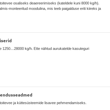
toitevee osaliseks deaereerimiseks (kateldele kuni 8000 kg/h).
almis-monteeritud moodulina, mis teeb paigalduse eriti kiireks ja
serid
e 1250…28000 kg/h. Ette nähtud aurukatelde kasuteguri
endusseadmed
toitevee ja küttesüsteemide lisavee pehmendamiseks.