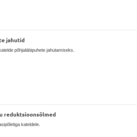
e jahutid
katelde põhjaläbipuhete jahutamiseks.
hu reduktsioonsõlmed
sipõletiga kateldele.