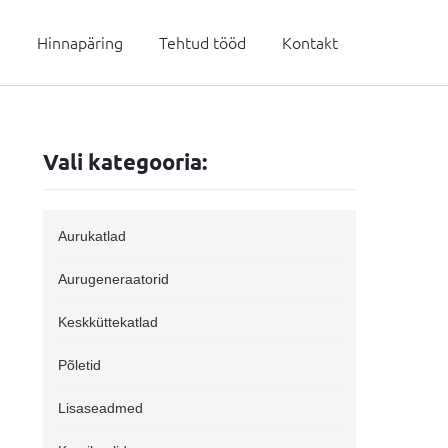
a
Hinnapäring
Tehtud tööd
Kontakt
Vali kategooria:
Aurukatlad
Aurugeneraatorid
Keskküttekatlad
Põletid
Lisaseadmed