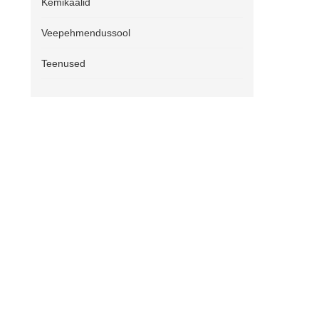
Kemikaalid
Veepehmendussool
Teenused