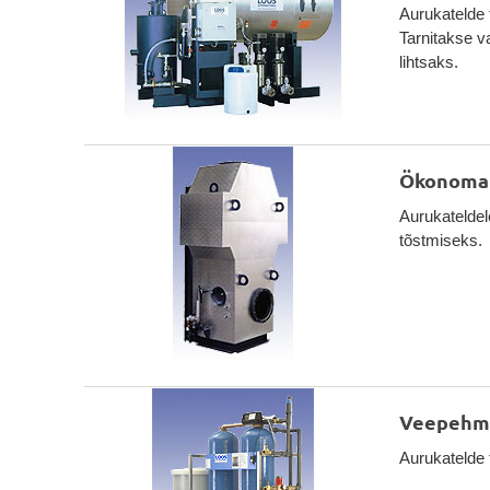
Aurukatelde 
Tarnitakse v
lihtsaks.
Ökonomai
Aurukateldel
tõstmiseks.
Veepehm
Aurukatelde 